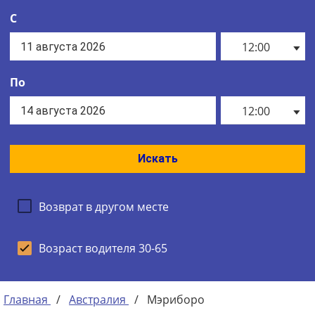
С
12:00
По
12:00
Искать
Возврат в другом месте
Возраст водителя 30-65
Главная
/
Австралия
/
Мэриборо