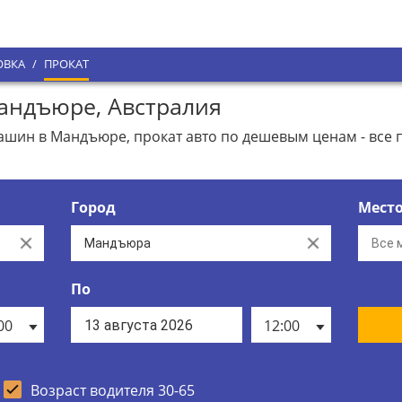
ОВКА
/
ПРОКАТ
андъюре, Австралия
шин в Мандъюре, прокат авто по дешевым ценам - все 
Город
Мест
Clear
Clear
По
00
12:00
Возраст водителя 30-65