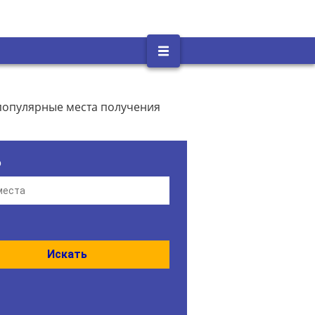
популярные места получения
о
Искать