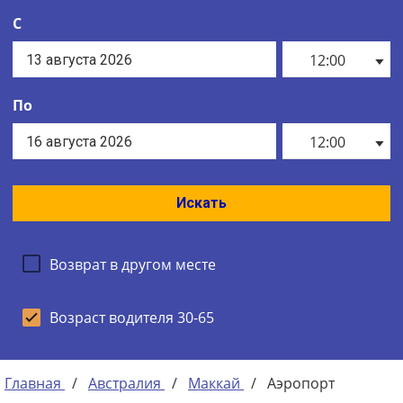
С
12:00
По
12:00
Искать
Возврат в другом месте
Возраст водителя 30-65
Главная
/
Австралия
/
Маккай
/
Аэропорт