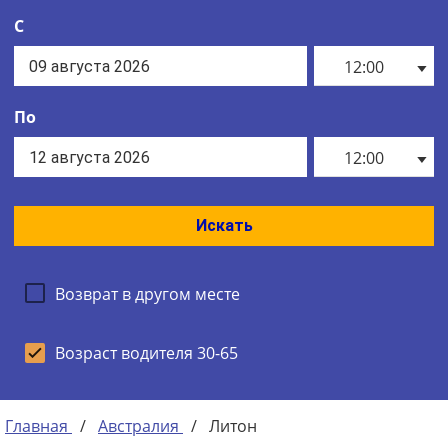
С
12:00
По
12:00
Искать
Возврат в другом месте
Возраст водителя 30-65
Главная
/
Австралия
/
Литон