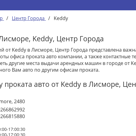
р
/
Центр Города
/
Keddy
Лисморе, Keddy, Центр Города
й от Keddy в Лисморе, Центр Города представлена важн
ты офиса проката авто компании, а также контактные те
ть другие места выдачи арендных машин в городе от Ke
ного Вам авто по другим офисам проката.
 проката авто от Keddy в Лисморе, Це
smore, 2480
0266862992
0266815880
0:00-17:00:30
0:00-17:00:30