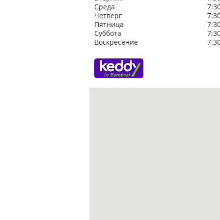
Среда
7:3
Четверг
7:3
Пятница
7:3
Суббота
7:3
Воскресение
7:3