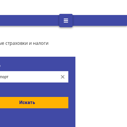
е страховки и налоги
о
Clear
Искать