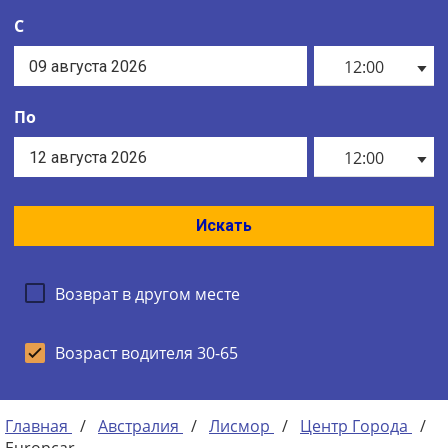
С
12:00
По
12:00
Искать
Возврат в другом месте
Возраст водителя 30-65
Главная
/
Австралия
/
Лисмор
/
Центр Города
/