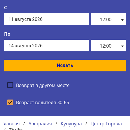
С
12:00
По
12:00
Искать
Возврат в другом месте
Возраст водителя 30-65
Главная
/
Австралия
/
Кунунура
/
Центр Города