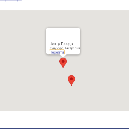
Центр Города
Кунунура, Австралия
Перейти