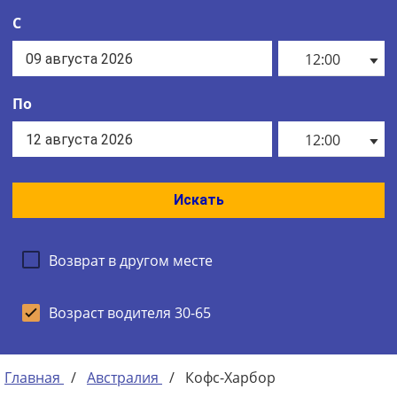
С
12:00
По
12:00
Искать
Возврат в другом месте
Возраст водителя 30-65
Главная
/
Австралия
/
Кофс-Харбор