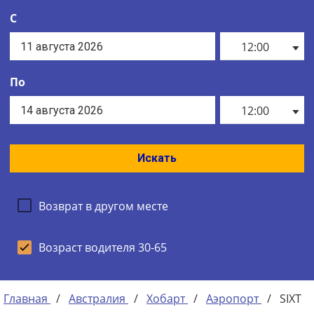
С
12:00
По
12:00
Искать
Возврат в другом месте
Возраст водителя 30-65
Главная
/
Австралия
/
Хобарт
/
Аэропорт
/
SIXT