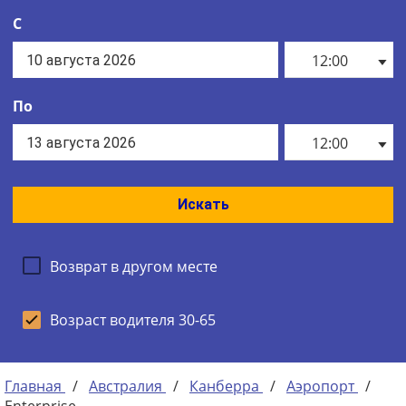
С
12:00
По
12:00
Искать
Возврат в другом месте
Возраст водителя 30-65
Главная
/
Австралия
/
Канберра
/
Аэропорт
/