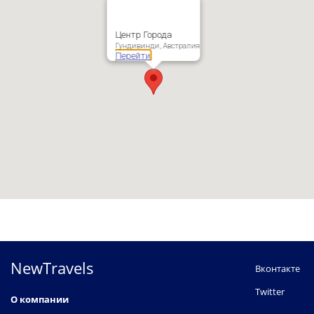
Центр Города
Гундивинди, Австралия
Перейти
NewTravels
Вконтакте
Twitter
О компании