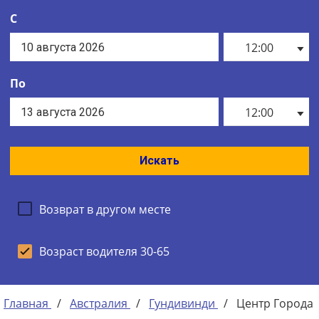
С
12:00
По
12:00
Искать
Возврат в другом месте
Возраст водителя 30-65
Главная
/
Австралия
/
Гундивинди
/
Центр Города