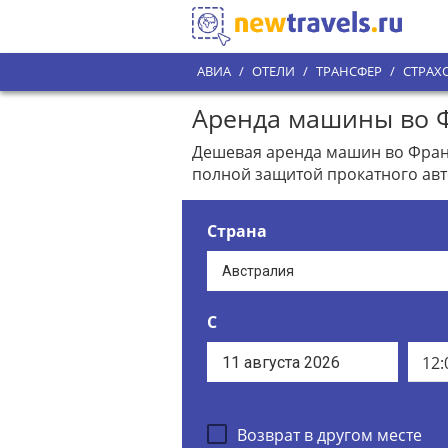
АВИА
/
ОТЕЛИ
/
ТРАНСФЕР
/
СТРАХ
Аренда машины во Ф
Дешевая аренда машин во Франк
полной защитой прокатного ав
Страна
С
12:
Возврат в другом месте