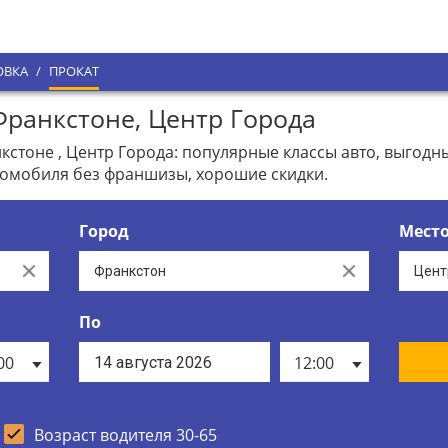
ОВКА
/
ПРОКАТ
ранкстоне, Центр Города
стоне , Центр Города: популярные классы авто, выгод
томобиля без франшизы, хорошие скидки.
Город
Мест
Clear
Clear
По
00
12:00
Возраст водителя 30-65