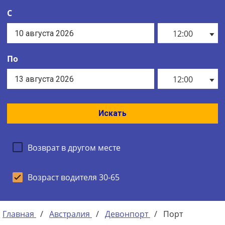
С
12:00
По
12:00
Искать
Возврат в другом месте
Возраст водителя 30-65
Главная
/
Австралия
/
Девонпорт
/
Порт