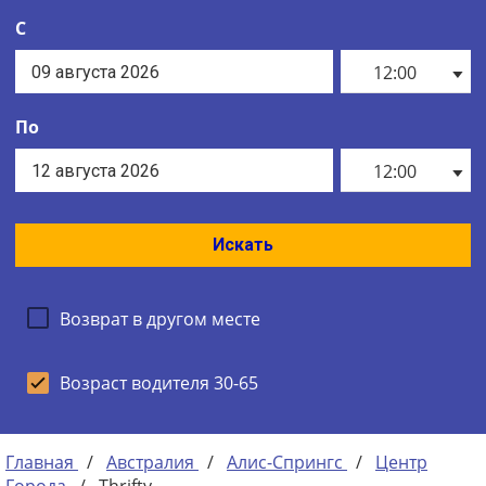
С
12:00
По
12:00
Искать
Возврат в другом месте
Возраст водителя 30-65
Главная
/
Австралия
/
Алис-Спрингс
/
Центр