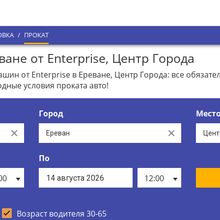
ОВКА
/
ПРОКАТ
ане от Enterprise, Центр Города
н от Enterprise в Ереване, Центр Города: все обязате
дные условия проката авто!
Город
Мест
Clear
Clear
По
00
12:00
Возраст водителя 30-65