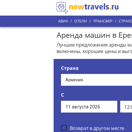
АВИА
/
ОТЕЛИ
/
ТРАНСФЕР
/
СТРАХ
Аренда машин в Ерев
Лучшие предложения аренды маши
включены, хорошие цены и выго
Страна
С
12:
Возврат в другом месте