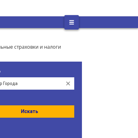
льные страховки и налоги
о
Clear
Искать