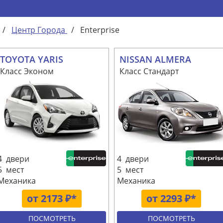
/
Центр Города
/
Enterprise
TOYOTA YARIS
NISSAN ALMERA
Класс Эконом
Класс Стандарт
4 двери
4 двери
5 мест
5 мест
Механика
Механика
от 2173 ₽*
от 2293 ₽*
ПОСМОТРЕТЬ
ПОСМОТРЕТЬ