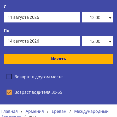
С
12:00
По
12:00
Искать
Возврат в другом месте
Возраст водителя 30-65
Главная
/
Армения
/
Ереван
/
Международный