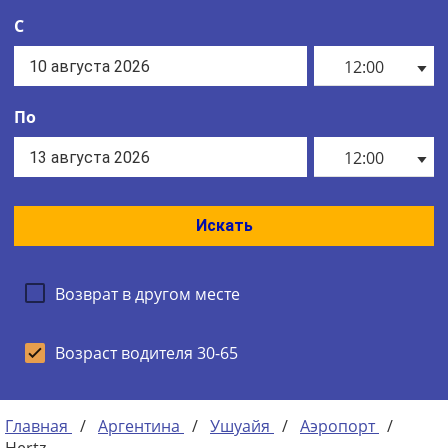
С
12:00
По
12:00
Искать
Возврат в другом месте
Возраст водителя 30-65
Главная
/
Аргентина
/
Ушуайя
/
Аэропорт
/