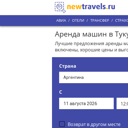
АВИА
/
ОТЕЛИ
/
ТРАНСФЕР
/
СТРАХ
Аренда машин в Туку
Лучшие предложения аренды маши
включены, хорошие цены и выго
Страна
С
12:
Возврат в другом месте