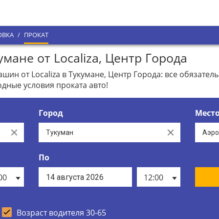
ОВКА
/
ПРОКАТ
мане от Localiza, Центр Города
н от Localiza в Тукумане, Центр Города: все обязатель
дные условия проката авто!
Город
Мест
Clear
Clear
По
00
12:00
Возраст водителя 30-65