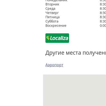
Вторник
8:3
Среда
8:3
Четверг
8:3
Пятница
8:3
Суббота
8:3
Воскресение
0:0
Другие места получен
Аэропорт