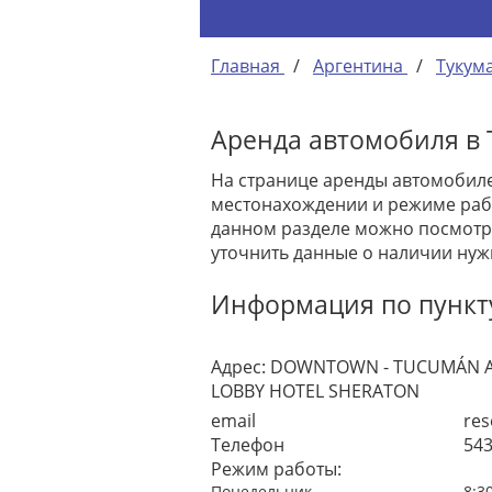
Главная
/
Аргентина
/
Тукум
Аренда автомобиля в Т
На странице аренды автомобилей
местонахождении и режиме рабо
данном разделе можно посмотре
уточнить данные о наличии нуж
Информация по пункту 
Адрес:
DOWNTOWN - TUCUMÁN AV.
LOBBY HOTEL SHERATON
email
res
Телефон
54
Режим работы:
Понедельник
8:3