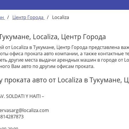
ан
/
Центр Города
/
Localiza
укумане, Localiza, Центр Города
 от Localiza в Тукумане, Центр Города представлена в
ты офиса проката авто компании, а также контактные те
ть другие места выдачи арендных машин в городе от Loc
ного Вам авто по другим офисам проката.
проката авто от Localiza в Тукумане, 
 SOLDATI Y HAITI –
ervasarg@localiza.com
3814287873
0:00-20:00