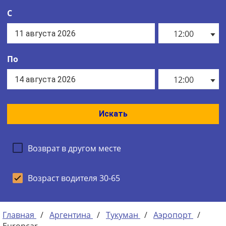
С
12:00
По
12:00
Искать
Возврат в другом месте
Возраст водителя 30-65
Главная
/
Аргентина
/
Тукуман
/
Аэропорт
/