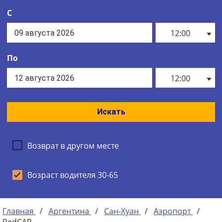
С
12:00
По
12:00
Искать
Возврат в другом месте
Возраст водителя 30-65
Главная
/
Аргентина
/
Сан-Хуан
/
Аэропорт
/