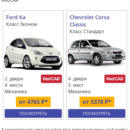
RedCAR
Ford Ka
Chevrolet Corsa
Класс Эконом
Classic
Класс Стандарт
2 двери
4 двери
4 места
5 мест
Механика
Механика
от 4765 ₽*
от 5378 ₽*
ПОСМОТРЕТЬ
ПОСМОТРЕТЬ
* минимальная цена за сутки при аренде машины на 9 дней с