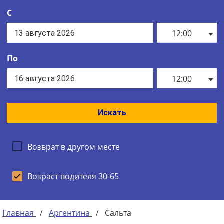
С
12:00
По
12:00
Искать
Возврат в другом месте
Возраст водителя 30-65
Главная
/
Аргентина
/
Сальта