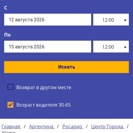
С
12:00
По
12:00
Искать
Возврат в другом месте
Возраст водителя 30-65
Главная
/
Аргентина
/
Росарио
/
Центр Города
/