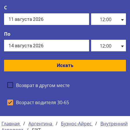
С
12:00
По
12:00
Искать
Возврат в другом месте
Возраст водителя 30-65
Главная
/
Аргентина
/
Буэнос-Айрес
/
Внутренний