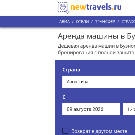
АВИА
/
ОТЕЛИ
/
ТРАНСФЕР
/
СТРАХ
Аренда машины в Буэ
Дешевая аренда машин в Буэнос-
бронирования с полной защито
Страна
С
12:
Возврат в другом месте