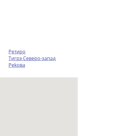
Ретиро
Тигрэ Северо-запад
Реkoва