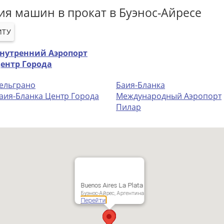
ия машин в прокат в Буэнос-Айресе
ИТУ
нутренний Аэропорт
ентр Города
ельграно
Баия-Бланка
аия-Бланка Центр Города
Международный Аэропорт
Пилар
Buenos Aires La Plata
Буэнос-Айрес, Аргентина
Перейти