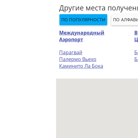
Другие места получен
ПО ПОПУЛЯРНОСТИ
ПО АЛФАВ
Международный
В
Аэропорт
Ц
Парагвай
Б
Палермо Вьехо
Б
Каминито Ла Бока