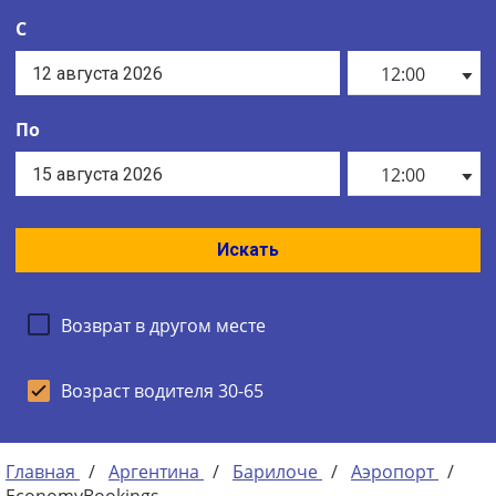
С
12:00
По
12:00
Искать
Возврат в другом месте
Возраст водителя 30-65
Главная
/
Аргентина
/
Барилоче
/
Аэропорт
/