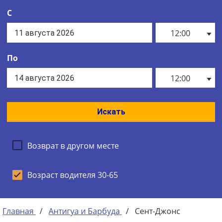
С
12:00
По
12:00
Искать
Возврат в другом месте
Возраст водителя 30-65
Главная
/
Антигуа и Барбуда
/
Сент-Джонс