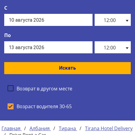
С
12:00
По
12:00
Искать
Возврат в другом месте
Возраст водителя 30-65
Главная
/
Албания
/
Тирана
/
Tirana Hotel Delivery