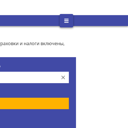
траховки и налоги включены,
о
Clear
Искать