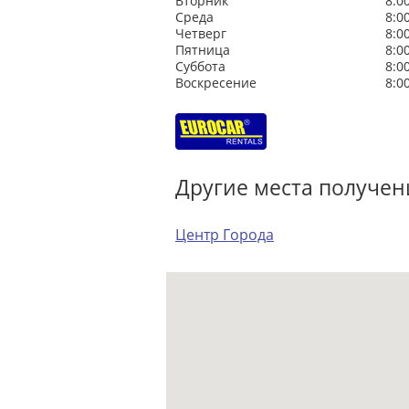
Вторник
8:0
Среда
8:0
Четверг
8:0
Пятница
8:0
Суббота
8:0
Воскресение
8:0
Другие места получен
Центр Города