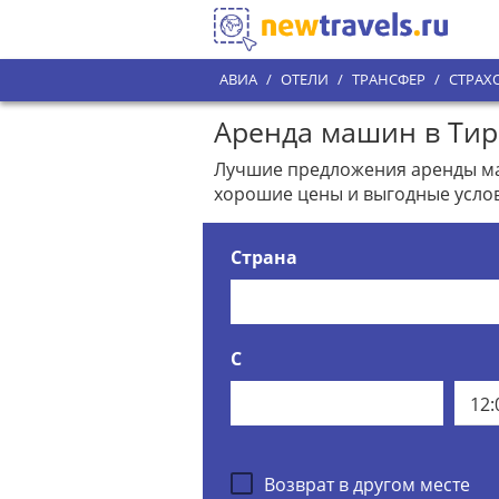
АВИА
/
ОТЕЛИ
/
ТРАНСФЕР
/
СТРАХ
Аренда машин в Тира
Лучшие предложения аренды маш
хорошие цены и выгодные услов
Страна
С
12:
Возврат в другом месте