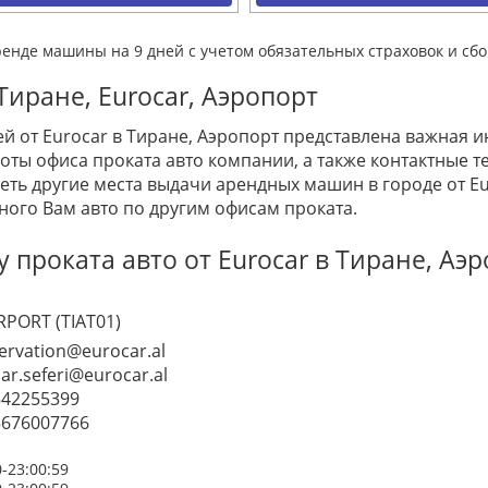
ренде машины на 9 дней с учетом обязательных страховок и сбо
иране, Eurocar, Аэропорт
й от Eurocar в Тиране, Аэропорт представлена важная 
ты офиса проката авто компании, а также контактные те
ть другие места выдачи арендных машин в городе от Eu
ного Вам авто по другим офисам проката.
проката авто от Eurocar в Тиране, Аэ
RPORT (TIAT01)
ervation@eurocar.al
ar.seferi@eurocar.al
542255399
5676007766
0-23:00:59