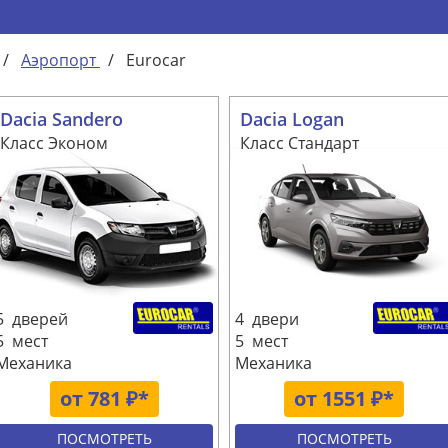
/
Аэропорт
/
Eurocar
Dacia Sandero
Dacia Logan
Класс Эконом
Класс Стандарт
5 дверей
4 двери
5 мест
5 мест
Механика
Механика
от 781 ₽*
от 1551 ₽*
ПОСМОТРЕТЬ
ПОСМОТРЕТЬ