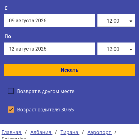
С
12:00
По
12:00
Искать
Возврат в другом месте
Возраст водителя 30-65
Главная
/
Албания
/
Тирана
/
Аэропорт
/