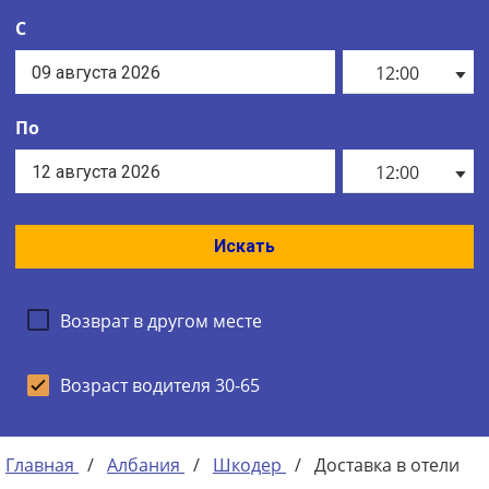
С
12:00
По
12:00
Искать
Возврат в другом месте
Возраст водителя 30-65
Главная
/
Албания
/
Шкодер
/
Доставка в отели