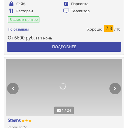
Сейф
Парковка
Ресторан
Телевизор
В самом центре
7.8
Хорошо
По отзывам
/ 10
От
6600
руб.
за 1 ночь
ПОДРОБНЕЕ
1 / 24
Steens
★★★
Parkveien 22