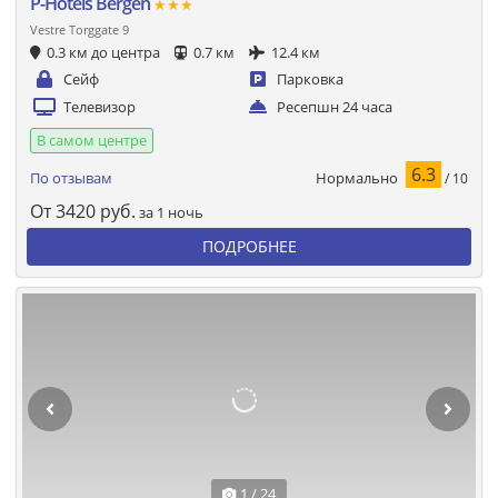
P-Hotels Bergen
★★★
Vestre Torggate 9
0.3 км до центра
0.7 км
12.4 км
Сейф
Парковка
Телевизор
Ресепшн 24 часа
В самом центре
6.3
Нормально
По отзывам
/ 10
От
3420
руб.
за 1 ночь
ПОДРОБНЕЕ
1 / 24