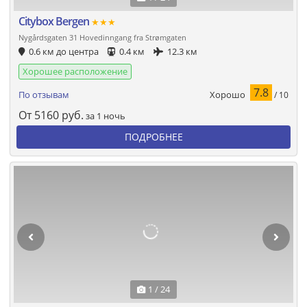
Citybox Bergen
★★★
Nygårdsgaten 31 Hovedinngang fra Strømgaten
0.6 км до центра
0.4 км
12.3 км
Хорошее расположение
7.8
Хорошо
По отзывам
/ 10
От
5160
руб.
за 1 ночь
ПОДРОБНЕЕ
1 / 24