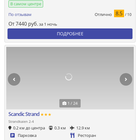
В самом центре
8.5
Отлично
По отзывам
/ 10
От
7440
руб.
за 1 ночь
ПОДРОБНЕЕ
1 / 24
Scandic Strand
★★★
Strandkaien 2-4
0.2 км до центра
0.3 км
12.9 км
Парковка
Ресторан