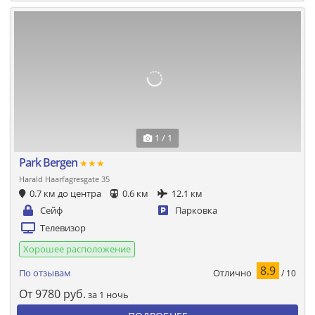
1 / 1
Park Bergen
★★★
Harald Haarfagresgate 35
0.7 км до центра
0.6 км
12.1 км
Сейф
Парковка
Телевизор
Хорошее расположение
8.9
Отлично
По отзывам
/ 10
От
9780
руб.
за 1 ночь