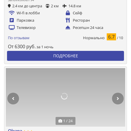
2.4 км до центра
2 км
14.8 км
Wi-fi в лобби
Сейф
Парковка
Ресторан
Телевизор
Ресепшн 24 часа
6.7
Нормально
По отзывам
/ 10
От
6300
руб.
за 1 ночь
ПОДРОБНЕЕ
1 / 24
Oleana