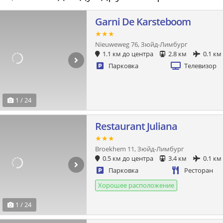
Garni De Karsteboom
★★★
Nieuweweg 76, Зюйд-Лимбург
1.1 км до центра
2.8 км
0.1 км
Парковка
Телевизор
1 / 24
Restaurant Juliana
★★★
Broekhem 11, Зюйд-Лимбург
0.5 км до центра
3.4 км
0.1 км
Парковка
Ресторан
Хорошее расположение
1 / 24