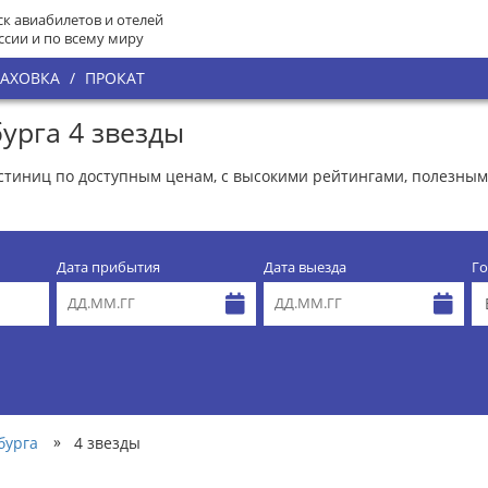
к авиабилетов и отелей
ссии и по всему миру
РАХОВКА
/
ПРОКАТ
урга 4 звезды
гостиниц по доступным ценам, с высокими рейтингами, полезн
Дата прибытия
Дата выезда
Го
»
бурга
4 звезды