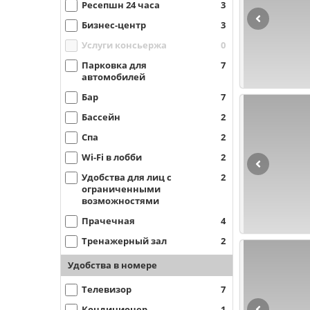
Ресепшн 24 часа
3
Бизнес-центр
3
Услуги консьержа
0
Парковка для
7
автомобилей
Бар
7
Бассейн
2
Спа
2
Wi-Fi в лобби
2
Удобства для лиц с
2
ограниченными
возможностями
Прачечная
4
Тренажерный зал
2
Удобства в номере
Телевизор
7
Кондиционер
1