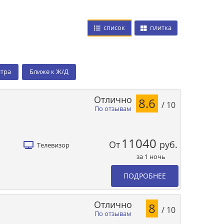
список
плитка
нтра
Ближе к Ж/Д
Отлично
8.6
/ 10
По отзывам
11040
От
руб.
Телевизор
за 1 ночь
ПОДРОБНЕЕ
Отлично
8
/ 10
По отзывам