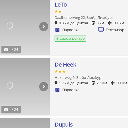
LeTo
★★
Daalhemerweg 22, Зюйд-Лимбург
0.3 км до центра
3 км
0.1 км
Парковка
Телевизор
В самом центре
1 / 24
De Heek
★★★
Hekerweg 5, Зюйд-Лимбург
1.7 км до центра
2.5 км
0.1 км
Парковка
1 / 24
Dupuis