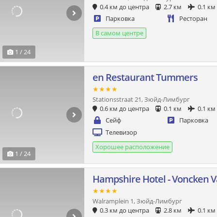
0.4 км до центра
2.7 км
0.1 км
Парковка
Ресторан
В самом центре
1 / 24
en Restaurant Tummers
★★★★
Stationsstraat 21, Зюйд-Лимбург
0.6 км до центра
0.1 км
0.1 км
Сейф
Парковка
Телевизор
Хорошее расположение
1 / 24
Hampshire Hotel - Voncken 
★★★★
Walramplein 1, Зюйд-Лимбург
0.3 км до центра
2.8 км
0.1 км