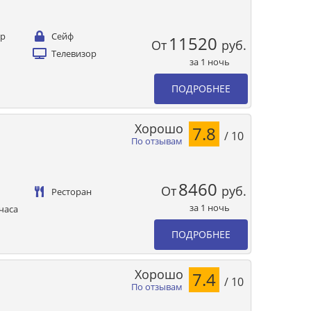
ер
Сейф
11520
От
руб.
Телевизор
за 1 ночь
ПОДРОБНЕЕ
Хорошо
7.8
/ 10
По отзывам
8460
От
руб.
Ресторан
за 1 ночь
часа
ПОДРОБНЕЕ
Хорошо
7.4
/ 10
По отзывам