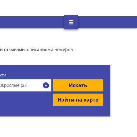
ыми отзывами, описаниями номеров
сти
Искать
Взрослые (2)
Найти на карте