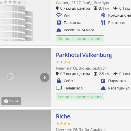
Cauberg 25-27, Зюйд-Лимбург
0.7 км до центра
3.4 км
0.1 км
Wi-fi
Кондицион
Парковка
Ресторан
Ресепшн 24 часа
Хорошее расположение
Parkhotel Valkenburg
★★★★
Neerhem 68, Зюйд-Лимбург
0.7 км до центра
2.5 км
0.1 км
Сейф
Парковка
Телевизор
Ресепшн 24 
Хорошее расположение
1 / 24
Riche
★★★★
Neerhem 26, Зюйд-Лимбург