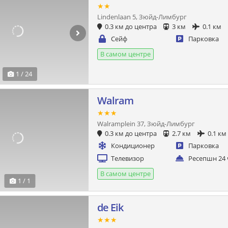
★★
Lindenlaan 5, Зюйд-Лимбург
0.3 км до центра
3 км
0.1 км
Сейф
Парковка
В самом центре
1 / 24
Walram
★★★
Walramplein 37, Зюйд-Лимбург
0.3 км до центра
2.7 км
0.1 км
Кондиционер
Парковка
Телевизор
Ресепшн 24 
В самом центре
1 / 1
de Eik
★★★