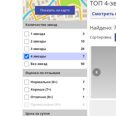
ТОП 4-з
Показать на карте
Смотреть 
Количество звезд
Найдено: 7
1 звезда
3
Сортировка:
2 звезды
10
3 звезды
26
4 звезды
7
Без звезд
50
Оценка по отзывам
Нормально (6+)
7
Хорошо (7+)
7
Отлично (8+)
1
Превосходно (9+)
0
Цена за сутки