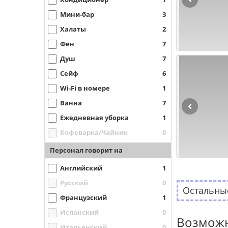
Мини-бар
3
Халаты
2
Фен
7
Душ
7
Сейф
6
Wi-Fi в номере
1
Ванна
7
Ежедневная уборка
1
Кофеварка/Чайник
0
Персонал говорит на
Английский
1
Русский
0
Остальные
Французский
1
Испанский
0
Возможн
Итальянский
0