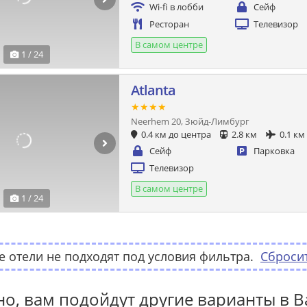
Wi-fi в лобби
Сейф
Ресторан
Телевизор
В самом центре
1 / 24
Atlanta
★★★★
Neerhem 20, Зюйд-Лимбург
0.4 км до центра
2.8 км
0.1 км
Сейф
Парковка
Телевизор
В самом центре
1 / 24
 отели не подходят под условия фильтра.
Сброси
о, вам подойдут другие варианты в В