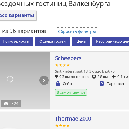
вездочных гостиниц Валкенбурга
все варианты
 из 96 вариантов
Сбросить фильтры
Популярность
Оценка гостей
Цена
Расстояние до це
Scheepers
★★★★
Sint Pieterstraat 18, Зюйд-Лимбург
0.3 км до центра
2.8 км
0.1 км
Сейф
Парковка
В самом центре
1 / 24
Thermae 2000
★★★★