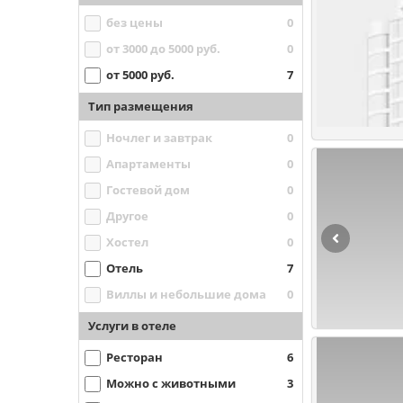
без цены
0
от 3000 до 5000 руб.
0
от 5000 руб.
7
Тип размещения
Ночлег и завтрак
0
Апартаменты
0
Гостевой дом
0
Другое
0
Хостел
0
Отель
7
Виллы и небольшие дома
0
Услуги в отеле
Ресторан
6
Можно с животными
3