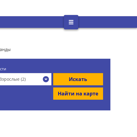
ланды
сти
Искать
Взрослые (2)
Найти на карте