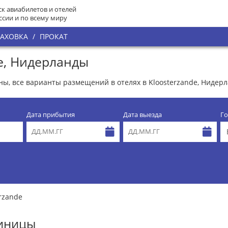
к авиабилетов и отелей
ссии и по всему миру
РАХОВКА
/
ПРОКАТ
e, Нидерланды
ены, все варианты размещений в отелях в Kloosterzande, Нидер
Дата прибытия
Дата выезда
Го
rzande
тиницы