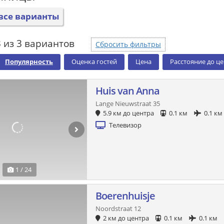
все варианты
 из 3 вариантов
Сбросить фильтры
Популярность
Оценка гостей
Цена
Расстояние до ц
Huis van Anna
Lange Nieuwstraat 35
5.9 км до центра
0.1 км
0.1 км
Телевизор
1 / 24
Boerenhuisje
Noordstraat 12
2 км до центра
0.1 км
0.1 км