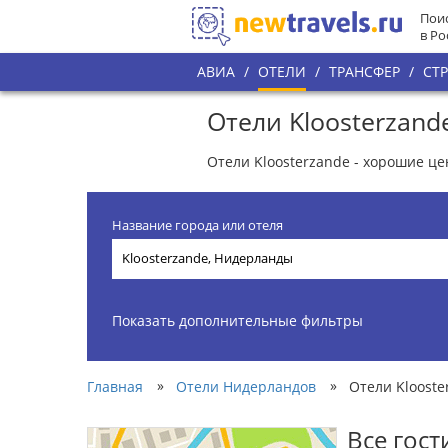
Поис
в Ро
АВИА
/
ОТЕЛИ
/
ТРАНСФЕР
/
СТ
Отели Kloosterzand
Отели Kloosterzande - хорошие ц
Название города или отеля
Показать дополнительные фильтры
»
»
Главная
Отели Нидерландов
Отели Klooste
Все гос