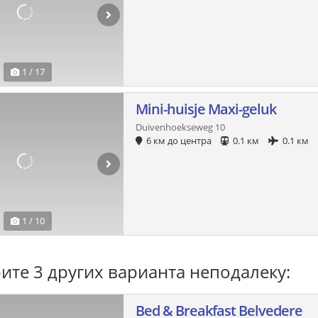
1 / 17
Mini-huisje Maxi-geluk
Duivenhoekseweg 10
6 км до центра
0.1 км
0.1 км
1 / 10
ите 3 других варианта неподалеку:
Bed & Breakfast Belvedere