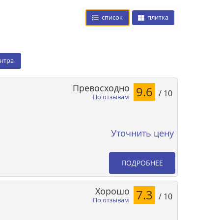
список
плитка
ентра
Превосходно
9.6
/ 10
По отзывам
Уточнить цену
ПОДРОБНЕЕ
Хорошо
7.3
/ 10
По отзывам