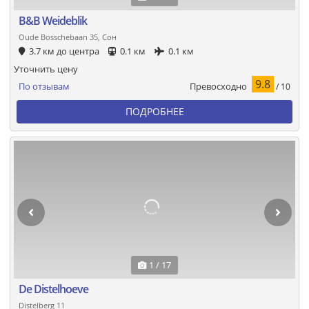
B&B Weideblik
Oude Bosschebaan 35, Сон
3.7 км до центра
0.1 км
0.1 км
Уточнить цену
9.8
Превосходно
По отзывам
/ 10
ПОДРОБНЕЕ
1 / 17
De Distelhoeve
Distelberg 11