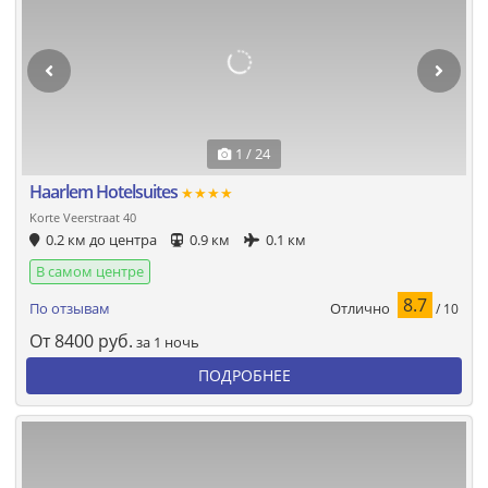
1 / 24
Haarlem Hotelsuites
★★★★
Korte Veerstraat 40
0.2 км до центра
0.9 км
0.1 км
В самом центре
8.7
Отлично
По отзывам
/ 10
От
8400
руб.
за 1 ночь
ПОДРОБНЕЕ