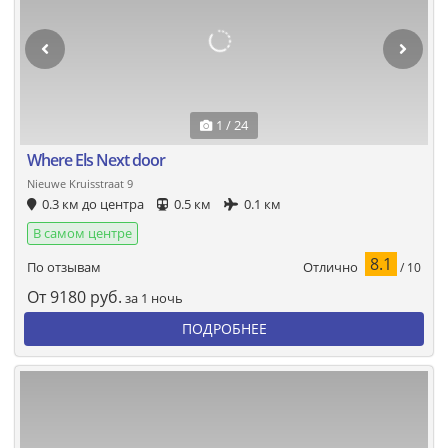
1 / 24
Where Els Next door
Nieuwe Kruisstraat 9
0.3 км до центра
0.5 км
0.1 км
В самом центре
8.1
Отлично
По отзывам
/ 10
От
9180
руб.
за 1 ночь
ПОДРОБНЕЕ