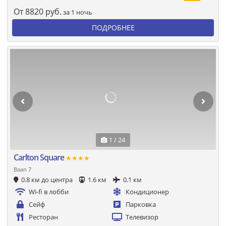
От
8820
руб.
за 1 ночь
ПОДРОБНЕЕ
1 / 24
Carlton Square
★★★★
Baan 7
0.8 км до центра
1.6 км
0.1 км
Wi-fi в лобби
Кондиционер
Сейф
Парковка
Ресторан
Телевизор