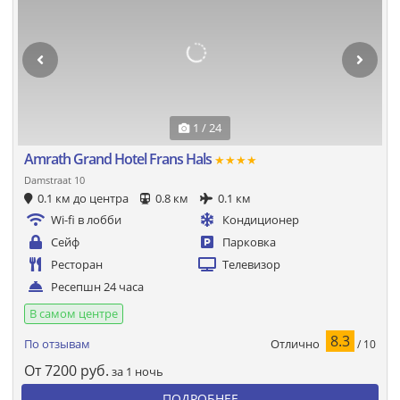
1 / 24
Amrath Grand Hotel Frans Hals
★★★★
Damstraat 10
0.1 км до центра
0.8 км
0.1 км
Wi-fi в лобби
Кондиционер
Сейф
Парковка
Ресторан
Телевизор
Ресепшн 24 часа
В самом центре
8.3
Отлично
По отзывам
/ 10
От
7200
руб.
за 1 ночь
ПОДРОБНЕЕ