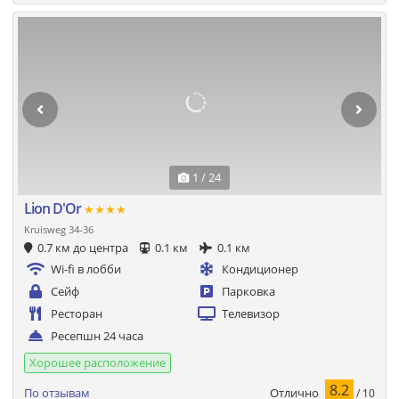
1 / 24
Lion D'Or
★★★★
Kruisweg 34-36
0.7 км до центра
0.1 км
0.1 км
Wi-fi в лобби
Кондиционер
Сейф
Парковка
Ресторан
Телевизор
Ресепшн 24 часа
Хорошее расположение
8.2
Отлично
По отзывам
/ 10