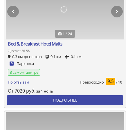
1 / 24
Bed & Breakfast Hotel Malts
Zijlstraat 56-58
0.3 км до центра
0.1 км
0.1 км
Парковка
В самом центре
9.5
Превосходно
По отзывам
/ 10
От
7020
руб.
за 1 ночь
ПОДРОБНЕЕ