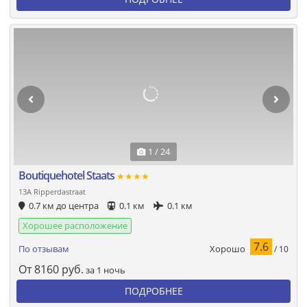
1 / 24
Boutiquehotel Staats
★★★★
13A Ripperdastraat
0.7 км до центра
0.1 км
0.1 км
Хорошее расположение
7.6
Хорошо
По отзывам
/ 10
От
8160
руб.
за 1 ночь
ПОДРОБНЕЕ