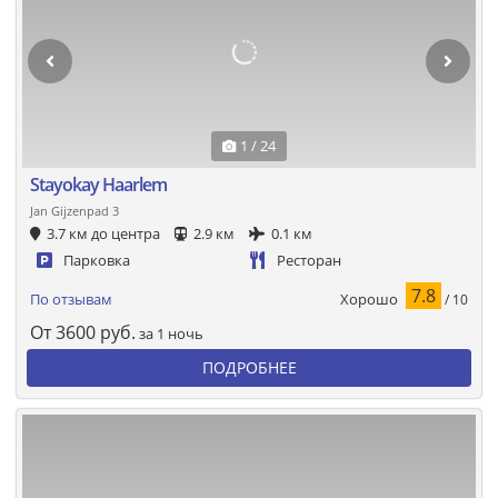
1 / 24
Stayokay Haarlem
Jan Gijzenpad 3
3.7 км до центра
2.9 км
0.1 км
Парковка
Ресторан
7.8
Хорошо
По отзывам
/ 10
От
3600
руб.
за 1 ночь
ПОДРОБНЕЕ