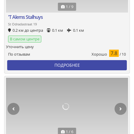
1 / 9
'T Alems Stalhuys
St Odradastraat 19
0.2 км до центра
0.1 км
0.1 км
В самом центре
Уточнить цену
7.8
Хорошо
По отзывам
/ 10
ПОДРОБНЕЕ
1 / 6