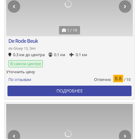
1 / 19
De Rode Beuk
de Gloep 13, Элп
0.3 км до центра
0.1 км
0.1 км
В самом центре
Уточнить цену
8.8
Отлично
По отзывам
/ 10
ПОДРОБНЕЕ