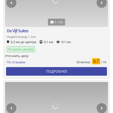
1 / 24
De Vijf Suites
Hogebrinksweg 1, Элп
0.2 км до центра
0.1 км
0.1 км
В самом центре
Уточнить цену
8.7
Отлично
По отзывам
/ 10
ПОДРОБНЕЕ