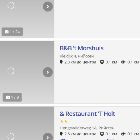
1 / 24
B&B 't Morshuis
Kleidijk 4, Рийссен
2.3 км до центра
0.1 км
0.1 км
1 / 9
& Restaurant 'T Holt
★★
Hengevelderweg 1A, Рийссен
2.6 км до центра
0.1 км
0.1 км