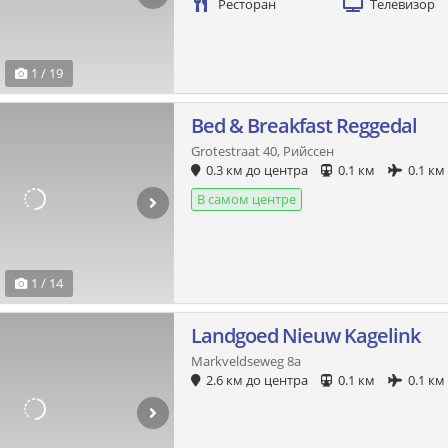
Ресторан
Телевизор
1 / 19
Bed & Breakfast Reggedal
Grotestraat 40, Рийссен
0.3 км до центра
0.1 км
0.1 км
В самом центре
1 / 14
Landgoed Nieuw Kagelink
Markveldseweg 8a
2.6 км до центра
0.1 км
0.1 км