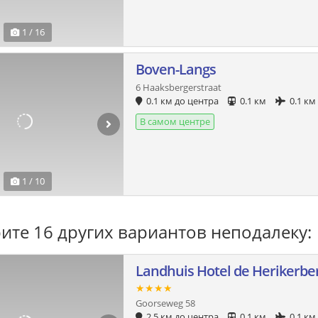
1 / 16
Boven-Langs
6 Haaksbergerstraat
0.1 км до центра
0.1 км
0.1 км
В самом центре
1 / 10
ите 16 других вариантов неподалеку:
Landhuis Hotel de Herikerbe
★★★★
Goorseweg 58
2.5 км до центра
0.1 км
0.1 км