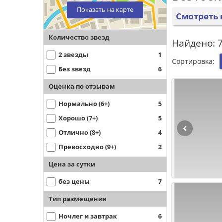
Показать на карте
Смотреть 
Количество звезд
Найдено: 7
2 звезды
1
Сортировка:
Без звезд
6
Оценка по отзывам
Нормально (6+)
5
Хорошо (7+)
5
Отлично (8+)
4
Превосходно (9+)
2
Цена за сутки
без цены
7
Тип размещения
Ночлег и завтрак
6