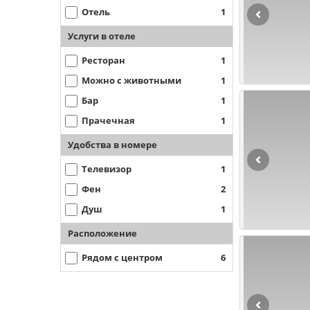
Отель
1
Услуги в отеле
Ресторан
1
Можно с животными
1
Бар
1
Прачечная
1
Удобства в номере
Телевизор
1
Фен
2
Душ
1
Расположение
Рядом с центром
6