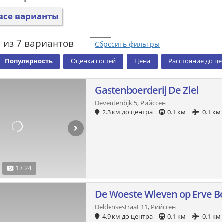
все варианты
 из 7 вариантов
Сбросить фильтры
Популярность
Оценка гостей
Цена
Расстояние до ц
Gastenboerderij De Ziel
Deventerdijk 5, Рийссен
2.3 км до центра
0.1 км
0.1 км
1 / 24
De Woeste Wieven op Erve B
Deldensestraat 11, Рийссен
4.9 км до центра
0.1 км
0.1 км