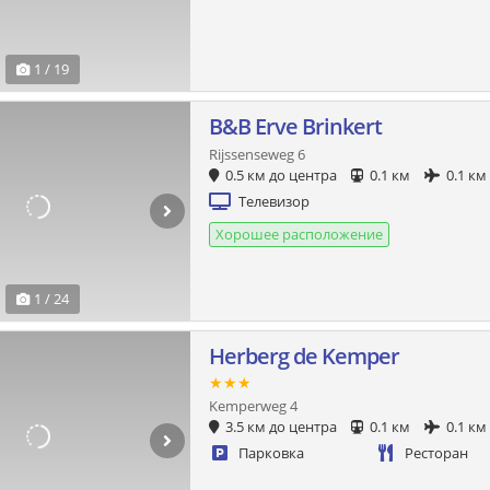
1 / 19
B&B Erve Brinkert
Rijssenseweg 6
0.5 км до центра
0.1 км
0.1 км
Телевизор
Хорошее расположение
1 / 24
Herberg de Kemper
★★★
Kemperweg 4
3.5 км до центра
0.1 км
0.1 км
Парковка
Ресторан