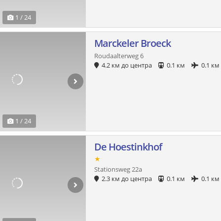
1 / 24
Marckeler Broeck
Roudaalterweg 6
4.2 км до центра
0.1 км
0.1 км
1 / 24
De Hoestinkhof
★
Stationsweg 22a
2.3 км до центра
0.1 км
0.1 км