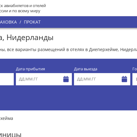
к авиабилетов и отелей
ссии и по всему миру
РАХОВКА
/
ПРОКАТ
а, Нидерланды
ны, все варианты размещений в отелях в Диеперхейме, Нидер
Дата прибытия
Дата выезда
Го
рхейма
тиницы