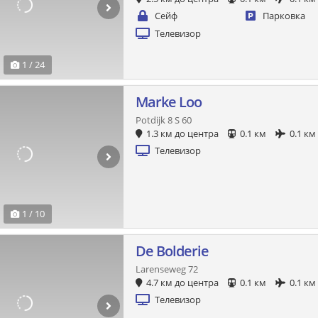
Сейф
Парковка
Телевизор
1 / 24
Marke Loo
Potdijk 8 S 60
1.3 км до центра
0.1 км
0.1 км
Телевизор
1 / 10
De Bolderie
Larenseweg 72
4.7 км до центра
0.1 км
0.1 км
Телевизор