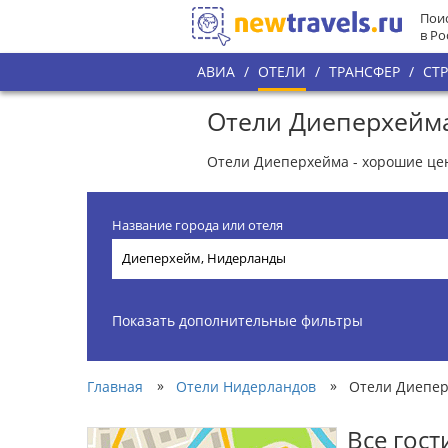
Поис
в Ро
АВИА
/
ОТЕЛИ
/
ТРАНСФЕР
/
СТ
Отели Диеперхейм
Отели Диеперхейма - хорошие це
Название города или отеля
Показать дополнительные фильтры
»
»
Главная
Отели Нидерландов
Отели Диепе
Все гос