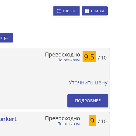
список
плитка
ентра
Превосходно
9.5
/ 10
По отзывам
Уточнить цену
ПОДРОБНЕЕ
Превосходно
onkert
9
/ 10
По отзывам