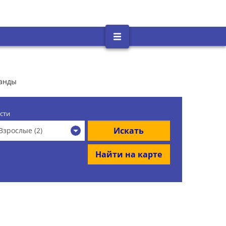
ланды
сти
Искать
Взрослые (2)
Найти на карте