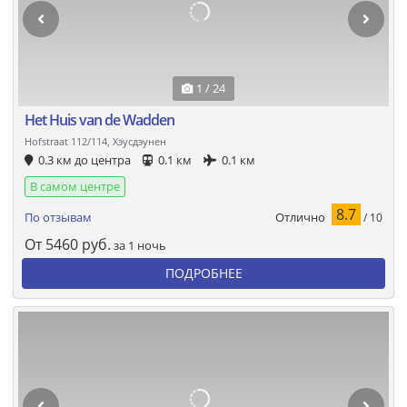
1 / 24
Het Huis van de Wadden
Hofstraat 112/114, Хэусдэунен
0.3 км до центра
0.1 км
0.1 км
В самом центре
8.7
Отлично
По отзывам
/ 10
От
5460
руб.
за 1 ночь
ПОДРОБНЕЕ