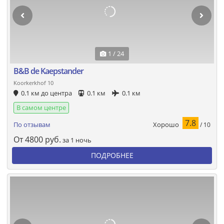
1 / 24
B&B de Kaepstander
Koorkerkhof 10
0.1 км до центра
0.1 км
0.1 км
В самом центре
7.8
Хорошо
По отзывам
/ 10
От
4800
руб.
за 1 ночь
ПОДРОБНЕЕ