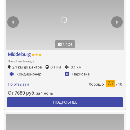
1 / 24
Middelburg
★★★
Bosschaartsweg 2
2.1 км до центра
0.1 км
0.1 км
Кондиционер
Парковка
7.7
Хорошо
По отзывам
/ 10
От
7680
руб.
за 1 ночь
ПОДРОБНЕЕ