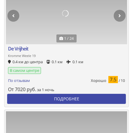
1 / 24
De Vrijheit
Kromme Weele 19
0.4 км до центра
0.1 км
0.1 км
В самом центре
7.5
Хорошо
По отзывам
/ 10
От
7020
руб.
за 1 ночь
ПОДРОБНЕЕ