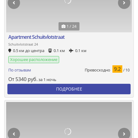
1 / 24
Apartment Schuitvlotstraat
Schuitvlotstraat 24
0.5 км до центра
0.1 км
0.1 км
Хорошее расположение
9.2
Превосходно
По отзывам
/ 10
От
5340
руб.
за 1 ночь
ПОДРОБНЕЕ