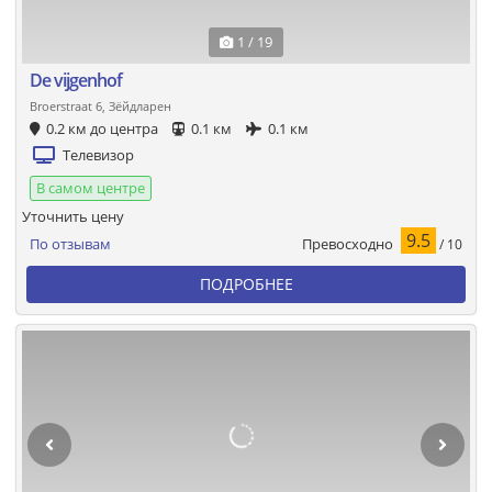
1 / 19
De vijgenhof
Broerstraat 6, Зёйдларен
0.2 км до центра
0.1 км
0.1 км
Телевизор
В самом центре
Уточнить цену
9.5
Превосходно
По отзывам
/ 10
ПОДРОБНЕЕ