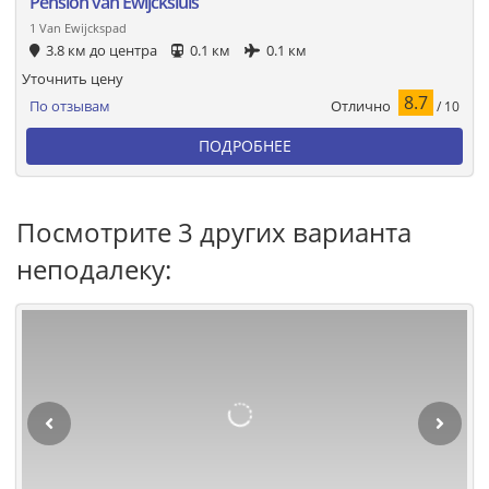
Pension van Ewijcksluis
1 Van Ewijckspad
3.8 км до центра
0.1 км
0.1 км
Уточнить цену
8.7
Отлично
По отзывам
/ 10
ПОДРОБНЕЕ
Посмотрите 3 других варианта
неподалеку: