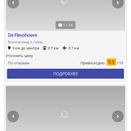
1 / 24
De Flevohoeve
Boermansweg 5, Гейлу
3 км до центра
0.1 км
0.1 км
Уточнить цену
9.5
Превосходно
По отзывам
/ 10
ПОДРОБНЕЕ