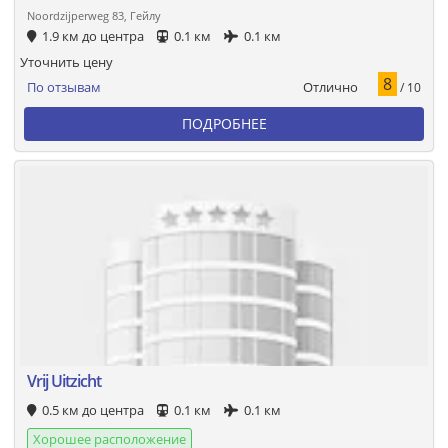
Noordzijperweg 83, Гейлу
1.9 км до центра
0.1 км
0.1 км
Уточнить цену
8
Отлично
По отзывам
/ 10
ПОДРОБНЕЕ
Vrij Uitzicht
0.5 км до центра
0.1 км
0.1 км
Хорошее расположение