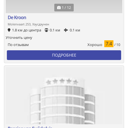
1 / 12
De Kroon
Molenvaart 253, Хэусдэунен
1.8 км до центра
0.1 км
0.1 км
Уточнить цену
7.4
Хорошо
По отзывам
/ 10
ПОДРОБНЕЕ