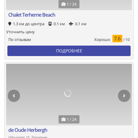
1 / 24
Chalet Terherne Beach
1.3 км до центра
0.1 км
0.1 км
Уточнить цену
7.6
Хорошо
По отзывам
/ 10
ПОДРОБНЕЕ
1 / 24
de Oude Herbergh
Utbuorren 15, Терхерне