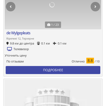
1 / 23
de Wylgepleats
Riperwei 12, Терхерне
9.8 км до центра
0.1 км
0.1 км
Телевизор
Уточнить цену
8.8
Отлично
По отзывам
/ 10
ПОДРОБНЕЕ