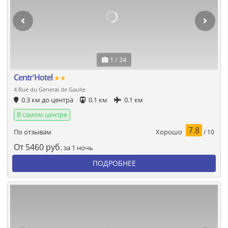
1 / 24
Centr'Hotel
★★
4 Rue du General de Gaulle
0.3 км до центра
0.1 км
0.1 км
В самом центре
7.8
Хорошо
По отзывам
/ 10
От
5460
руб.
за 1 ночь
ПОДРОБНЕЕ