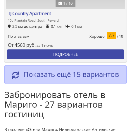
1 / 10
TJ Country Apartment
10b Plantain Road, South Reward,
2.5 км до центра
0.1 км
0.1 км
7.7
Хорошо
По отзывам
/ 10
От
4560
руб.
за 1 ночь
ПОДРОБНЕЕ
Показать ещё 15 вариантов
Забронировать отель в
Мариго - 27 вариантов
гостиниц
В разделе «Отели Мариго, Нидерландские Антильские