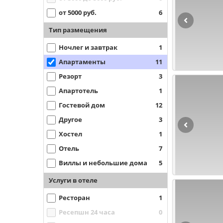
от 5000 руб.
6
Тип размещения
Ночлег и завтрак
1
Апартаменты
11
Резорт
3
Апартотель
1
Гостевой дом
12
Другое
3
Хостел
1
Отель
7
Виллы и небольшие дома
5
Услуги в отеле
Ресторан
1
Ресепшн 24 часа
0