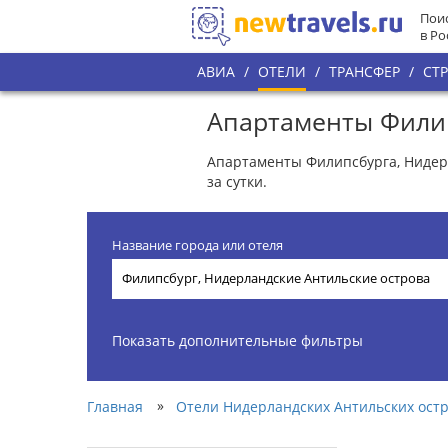
Поис
в Ро
АВИА
/
ОТЕЛИ
/
ТРАНСФЕР
/
СТ
Апартаменты Филип
Апартаменты Филипсбурга, Нидерл
за сутки.
Название города или отеля
Показать дополнительные фильтры
»
Главная
Отели Нидерландских Антильских ост