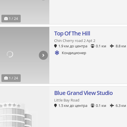
1 / 24
Top Of The Hill
Chin Cherry road 2 Apt 2
1.9 км до центра
0.1 км
8.8 км
Кондиционер
1 / 24
Blue Grand View Studio
Little Bay Road
1.5 км до центра
0.1 км
6.3 км