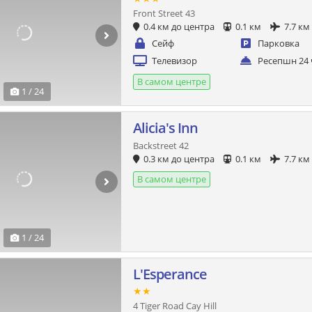
Front Street 43
0.4 км до центра
0.1 км
7.7 км
Сейф
Парковка
Телевизор
Ресепшн 24 
В самом центре
1 / 24
Alicia's Inn
Backstreet 42
0.3 км до центра
0.1 км
7.7 км
В самом центре
1 / 24
L'Esperance
★★
4 Tiger Road Cay Hill