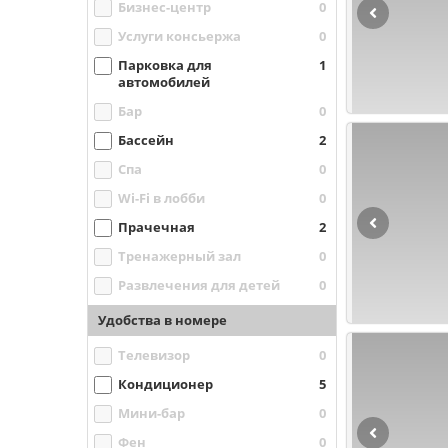
Бизнес-центр
0
Услуги консьержа
0
Парковка для
1
автомобилей
Бар
0
Бассейн
2
Спа
0
Wi-Fi в лобби
0
Прачечная
2
Тренажерный зал
0
Развлечения для детей
0
Удобства в номере
Телевизор
0
Кондиционер
5
Мини-бар
0
Фен
0