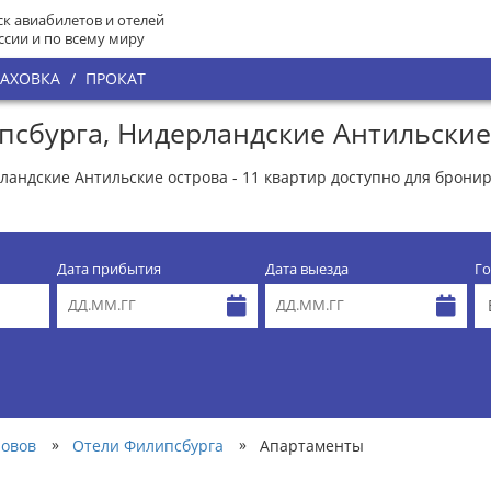
к авиабилетов и отелей
ссии и по всему миру
РАХОВКА
/
ПРОКАТ
сбурга, Нидерландские Антильские
андские Антильские острова - 11 квартир доступно для бронир
Дата прибытия
Дата выезда
Го
»
»
ровов
Отели Филипсбурга
Апартаменты