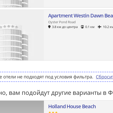
Apartment Westin Dawn Bea
Oyster Pond Road
3.8 км до центра
0.1 км
10.2 к
 отели не подходят под условия фильтра.
Сброси
о, вам подойдут другие варианты в Ф
Holland House Beach
★★★