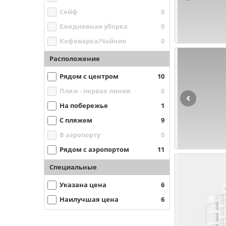
Сейф
0
Ежедневная уборка
0
Кофеварка/Чайник
0
Расположение
Рядом с центром
10
Пляж - первая линия
0
На побережье
1
С пляжем
9
В аэропорту
0
Рядом с аэропортом
11
Специальные
Указана цена
6
Наилучшая цена
6