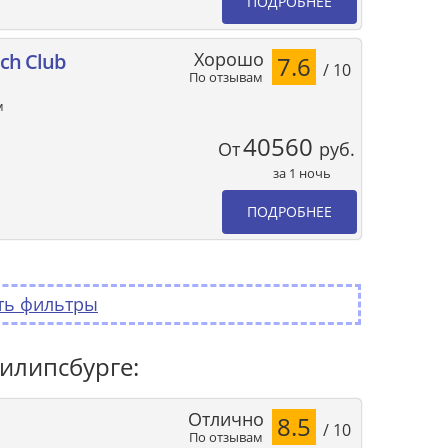
ПОДРОБНЕЕ
Хорошо
ch Club
7.6
/ 10
По отзывам
м
40560
От
руб.
за 1 ночь
ПОДРОБНЕЕ
ть фильтры
илипсбурге:
Отлично
8.5
/ 10
По отзывам