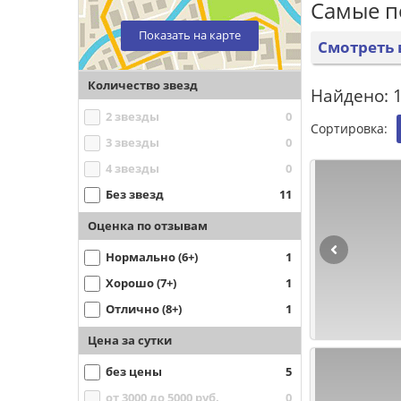
Самые п
Показать на карте
Смотреть 
Количество звезд
Найдено: 1
2 звезды
0
Сортировка:
3 звезды
0
4 звезды
0
Без звезд
11
Оценка по отзывам
Нормально (6+)
1
Хорошо (7+)
1
Отлично (8+)
1
Цена за сутки
без цены
5
от 3000 до 5000 руб.
0