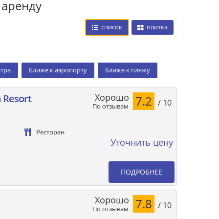
 аренду
список
плитка
нтра
Ближе к аэропорту
Ближе к пляжу
Хорошо
h Resort
7.2
/ 10
По отзывам
Ресторан
Уточнить цену
ПОДРОБНЕЕ
Хорошо
7.8
/ 10
По отзывам