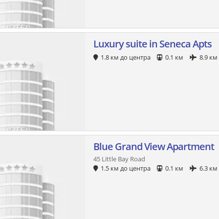
Luxury suite in Seneca Apts
1.8 км до центра
0.1 км
8.9 км
Blue Grand View Apartment
45 Little Bay Road
1.5 км до центра
0.1 км
6.3 км