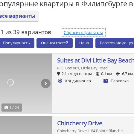
опулярные квартиры в Филипсбурге в
все варианты
1 из 39 вариантов
Сбросить фильтры
Популярность
Оценка гостей
Цена
Расстояние до це
Suites at Divi Little Bay Beac
P.O. Box 961, Little Bay Road
2.1 км до центра
0.1 км
6.7 км
Кондиционер
Парковка
1 / 24
Chincherry Drive
Chincherry Drive 1 #4 Pointe Blanche