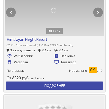
1 / 17
Himalayan Height Resort
(20 Km from Kathmandu) P.O Box 1273,Dhumbarahi,
3.2 км до центра
0.1 км
0.1 км
Wi-fi в лобби
Парковка
Ресторан
Телевизор
6.9
Нормально
По отзывам
/ 10
От
8520
руб.
за 1 ночь
ПОДРОБНЕЕ