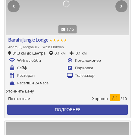
1 / 5
Barahi Jungle Lodge
★★★★★
Andrauli, Meghauli-1, West Chitwan
31.3 км до центра
0.1 км
0.1 км
Wi-fi в лобби
Кондиционер
Сейф
Парковка
Ресторан
Телевизор
Ресепшн 24 часа
Уточнить цену
7.1
Хорошо
По отзывам
/ 10
ПОДРОБНЕЕ