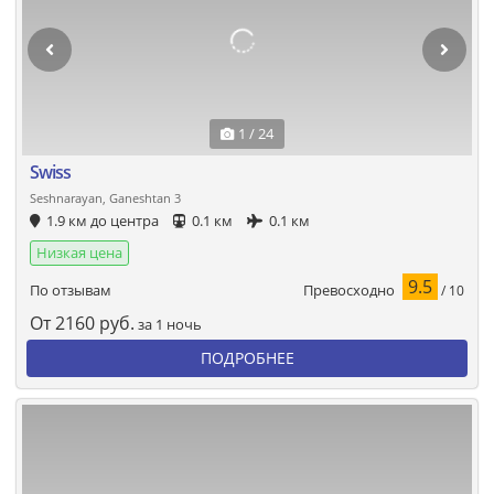
1 / 24
Swiss
Seshnarayan, Ganeshtan 3
1.9 км до центра
0.1 км
0.1 км
Низкая цена
9.5
Превосходно
По отзывам
/ 10
От
2160
руб.
за 1 ночь
ПОДРОБНЕЕ