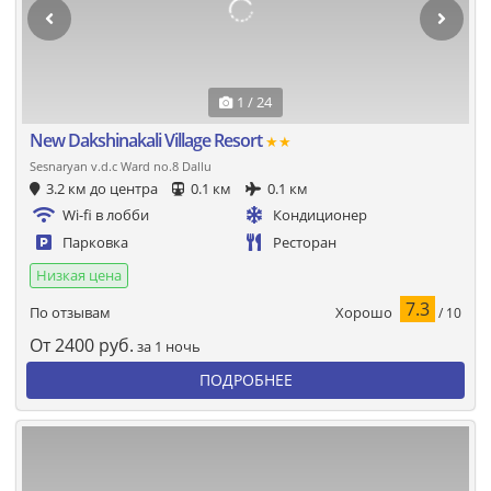
1 / 24
New Dakshinakali Village Resort
★★
Sesnaryan v.d.c Ward no.8 Dallu
3.2 км до центра
0.1 км
0.1 км
Wi-fi в лобби
Кондиционер
Парковка
Ресторан
Низкая цена
7.3
Хорошо
По отзывам
/ 10
От
2400
руб.
за 1 ночь
ПОДРОБНЕЕ