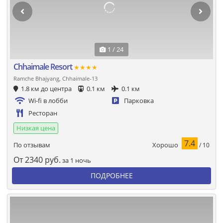
1 / 24
Chhaimale Resort
★★★★
Ramche Bhajyang, Chhaimale-13
1.8 км до центра
0.1 км
0.1 км
Wi-fi в лобби
Парковка
Ресторан
Низкая цена
7.4
Хорошо
По отзывам
/ 10
От
2340
руб.
за 1 ночь
ПОДРОБНЕЕ