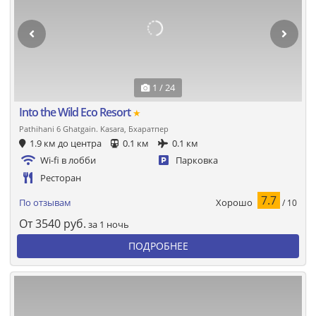
1 / 24
Into the Wild Eco Resort
★
Pathihani 6 Ghatgain. Kasara, Бхаратпер
1.9 км до центра
0.1 км
0.1 км
Wi-fi в лобби
Парковка
Ресторан
7.7
Хорошо
По отзывам
/ 10
От
3540
руб.
за 1 ночь
ПОДРОБНЕЕ