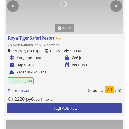
1 / 24
Royal Tiger Safari Resort
★★
Chitwan National park, Бхаратпер
3.5 км до центра
0.1 км
0.1 км
Кондиционер
Сейф
Парковка
Ресторан
Ресепшн 24 часа
Низкая цена
7.1
Хорошо
По отзывам
/ 10
От
2220
руб.
за 1 ночь
ПОДРОБНЕЕ