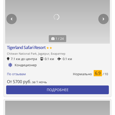
1 / 24
Tigerland Safari Resort
★★
Chitwan National Park, Jagatpur, Бхаратпер
7.1 км до центра
0.1 км
0.1 км
Кондиционер
6.9
Нормально
По отзывам
/ 10
От
5700
руб.
за 1 ночь
ПОДРОБНЕЕ