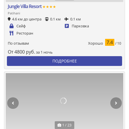
Jungle Villa Resort
★★★★
Patihani
4.6 км до центра
0.1 км
0.1 км
Сейф
Парковка
Ресторан
7.4
Хорошо
По отзывам
/ 10
От
4800
руб.
за 1 ночь
ПОДРОБНЕЕ
1 / 23