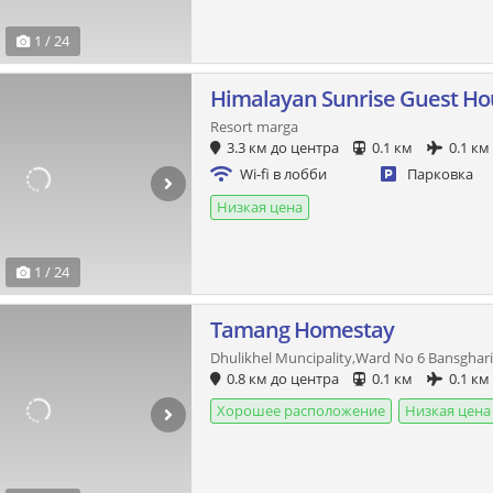
1 / 24
Himalayan Sunrise Guest Ho
Resort marga
3.3 км до центра
0.1 км
0.1 км
Wi-fi в лобби
Парковка
Низкая цена
1 / 24
Tamang Homestay
Dhulikhel Muncipality,Ward No 6 Bansghari
0.8 км до центра
0.1 км
0.1 км
Хорошее расположение
Низкая цена