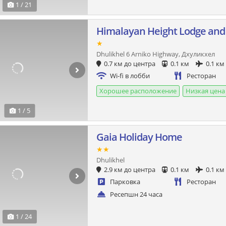
1 / 21
Himalayan Height Lodge and
★
Dhulikhel 6 Arniko Highway, Дхуликхел
0.7 км до центра
0.1 км
0.1 км
Wi-fi в лобби
Ресторан
Хорошее расположение
Низкая цена
1 / 5
Gaia Holiday Home
★★
Dhulikhel
2.9 км до центра
0.1 км
0.1 км
Парковка
Ресторан
Ресепшн 24 часа
1 / 24