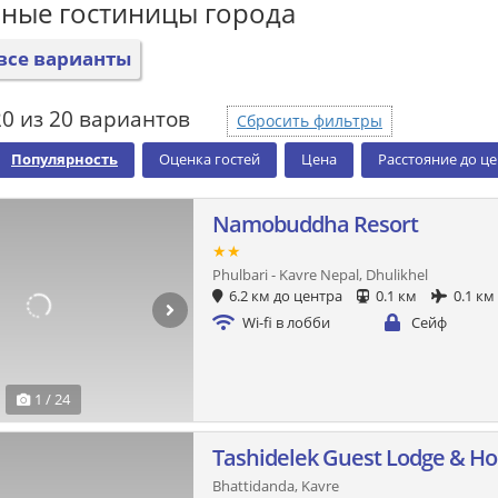
ные гостиницы города
все варианты
0 из 20 вариантов
Сбросить фильтры
Популярность
Оценка гостей
Цена
Расстояние до ц
Namobuddha Resort
★★
Phulbari - Kavre Nepal, Dhulikhel
6.2 км до центра
0.1 км
0.1 км
Wi-fi в лобби
Сейф
1 / 24
Tashidelek Guest Lodge & H
Bhattidanda, Kavre