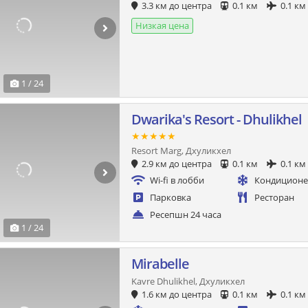
3.3 км до центра
0.1 км
0.1 км
Низкая цена
1 / 24
Dwarika's Resort - Dhulikhel
★★★★★
Resort Marg, Дхуликхел
2.9 км до центра
0.1 км
0.1 км
Wi-fi в лобби
Кондицион
Парковка
Ресторан
Ресепшн 24 часа
1 / 24
Mirabelle
Kavre Dhulikhel, Дхуликхел
1.6 км до центра
0.1 км
0.1 км