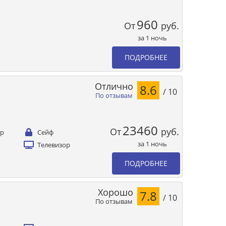
960
От
руб.
за 1 ночь
ПОДРОБНЕЕ
Отлично
8.6
/ 10
По отзывам
23460
От
руб.
ер
Сейф
за 1 ночь
Телевизор
ПОДРОБНЕЕ
Хорошо
7.8
/ 10
По отзывам