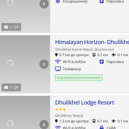
Кондиционер
Парковка
1 / 24
Himalayan Horizon- Dhulikhe
Dhulikhel Kavre Nepal, Дхуликхел
0.7 км до центра
0.1 км
0.1 км
Wi-fi в лобби
Парковка
Телевизор
Хорошее расположение
1 / 24
Dhulikhel Lodge Resort
★★★
Dhulikhel, Nepal
1.2 км до центра
0.1 км
0.1 км
Wi-fi в лобби
Сейф