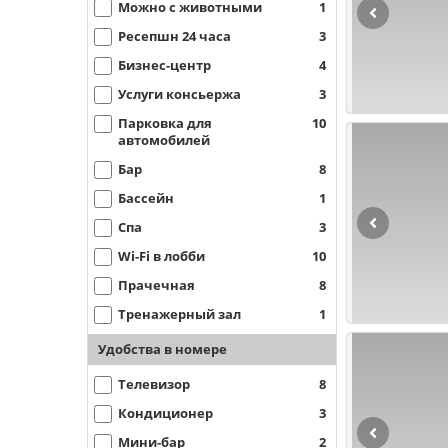
Можно с животными
1
Ресепшн 24 часа
3
Бизнес-центр
4
Услуги консьержа
3
Парковка для
10
автомобилей
Бар
8
Бассейн
1
Спа
3
Wi-Fi в лобби
10
Прачечная
8
Тренажерный зал
1
Удобства в номере
Телевизор
8
Кондиционер
3
Мини-бар
2