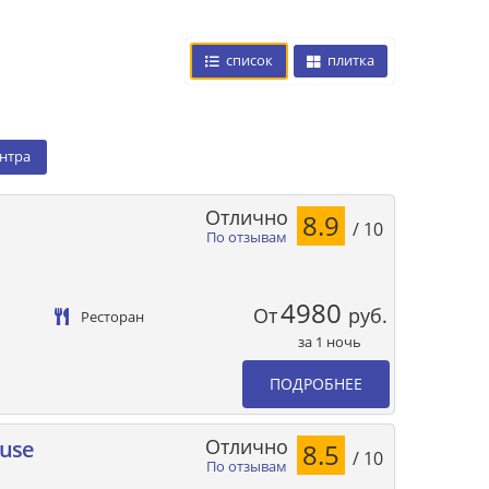
список
плитка
ентра
Отлично
8.9
/ 10
По отзывам
4980
От
руб.
Ресторан
за 1 ночь
ПОДРОБНЕЕ
Отлично
ouse
8.5
/ 10
По отзывам