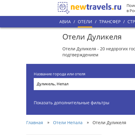
Поис
в Ро
АВИА
/
ОТЕЛИ
/
ТРАНСФЕР
/
СТ
Отели Дуликеля
Отели Дуликеля - 20 недорогих г
подтверждением
Название города или отеля
Показать дополнительные фильтры
»
»
Главная
Отели Непала
Отели Дуликеля