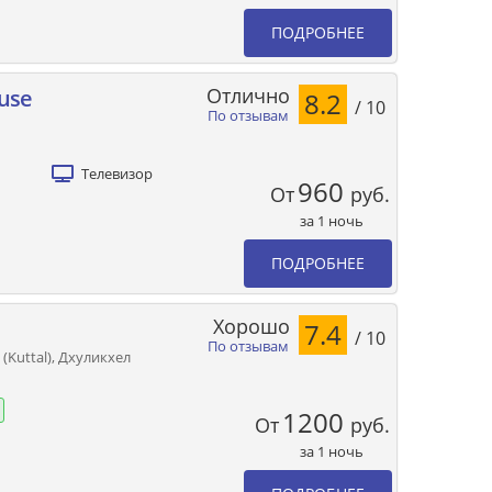
ПОДРОБНЕЕ
Отлично
use
8.2
/ 10
По отзывам
Телевизор
960
От
руб.
за 1 ночь
ПОДРОБНЕЕ
Хорошо
7.4
/ 10
По отзывам
 (Kuttal), Дхуликхел
1200
От
руб.
за 1 ночь