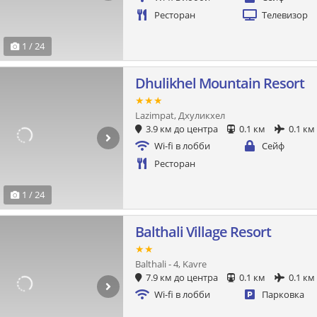
Ресторан
Телевизор
1 / 24
Dhulikhel Mountain Resort
★★★
Lazimpat, Дхуликхел
3.9 км до центра
0.1 км
0.1 км
Wi-fi в лобби
Сейф
Ресторан
1 / 24
Balthali Village Resort
★★
Balthali - 4, Kavre
7.9 км до центра
0.1 км
0.1 км
Wi-fi в лобби
Парковка