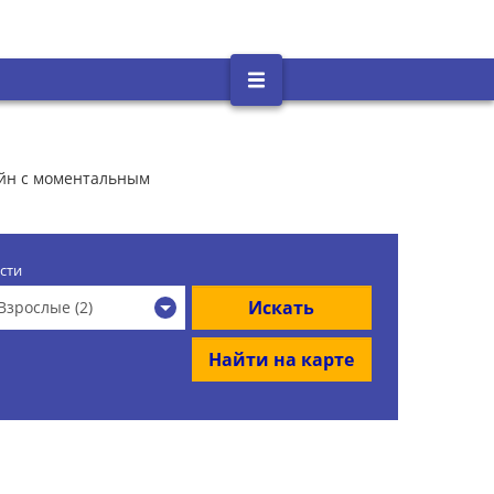
айн с моментальным
сти
Искать
Взрослые (2)
Найти на карте