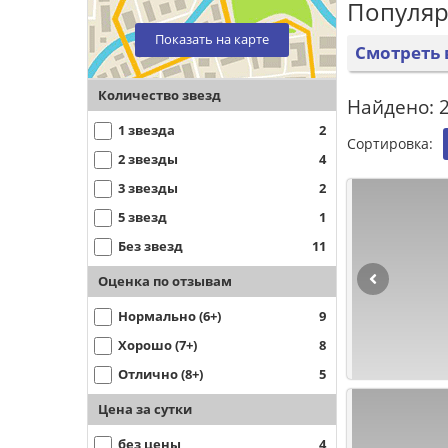
Популяр
Показать на карте
Смотреть 
Количество звезд
Найдено: 2
1 звезда
2
Сортировка:
2 звезды
4
3 звезды
2
5 звезд
1
Без звезд
11
Оценка по отзывам
Нормально (6+)
9
Хорошо (7+)
8
Отлично (8+)
5
Цена за сутки
без цены
4