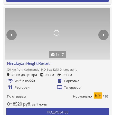
1 / 17
Himalayan Height Resort
(20 Km from Kathmandu) P.O Box 1273,Dhumbarahi,
3.2 км до центра
0.1 км
0.1 км
Wi-fi в лобби
Парковка
Ресторан
Телевизор
6.9
Нормально
По отзывам
/ 10
От
8520
руб.
за 1 ночь
ПОДРОБНЕЕ