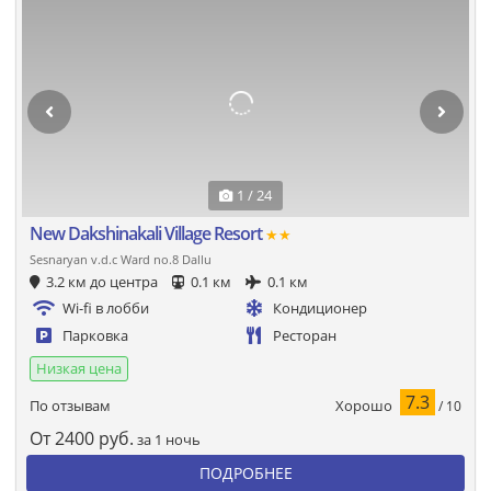
1 / 24
New Dakshinakali Village Resort
★★
Sesnaryan v.d.c Ward no.8 Dallu
3.2 км до центра
0.1 км
0.1 км
Wi-fi в лобби
Кондиционер
Парковка
Ресторан
Низкая цена
7.3
Хорошо
По отзывам
/ 10
От
2400
руб.
за 1 ночь
ПОДРОБНЕЕ