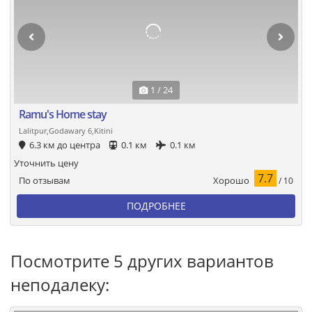
1 / 24
Ramu's Home stay
Lalitpur,Godawary 6,Kitini
6.3 км до центра
0.1 км
0.1 км
Уточнить цену
7.7
Хорошо
По отзывам
/ 10
ПОДРОБНЕЕ
Посмотрите 5 других вариантов
неподалеку: