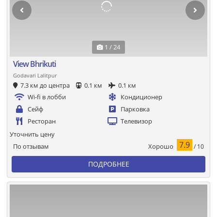
1 / 24
View Bhrikuti
Godavari Lalitpur
7.3 км до центра
0.1 км
0.1 км
Wi-fi в лобби
Кондиционер
Сейф
Парковка
Ресторан
Телевизор
Уточнить цену
7.9
Хорошо
По отзывам
/ 10
ПОДРОБНЕЕ