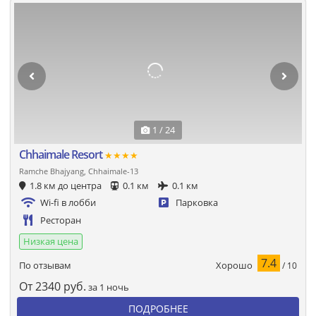
1 / 24
Chhaimale Resort
★★★★
Ramche Bhajyang, Chhaimale-13
1.8 км до центра
0.1 км
0.1 км
Wi-fi в лобби
Парковка
Ресторан
Низкая цена
7.4
Хорошо
По отзывам
/ 10
От
2340
руб.
за 1 ночь
ПОДРОБНЕЕ