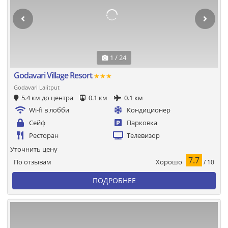
1 / 24
Godavari Village Resort
★★★
Godavari Lalitput
5.4 км до центра
0.1 км
0.1 км
Wi-fi в лобби
Кондиционер
Сейф
Парковка
Ресторан
Телевизор
Уточнить цену
7.7
Хорошо
По отзывам
/ 10
ПОДРОБНЕЕ