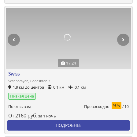
1 / 24
Swiss
Seshnarayan, Ganeshtan 3
1.9 км до центра
0.1 км
0.1 км
Низкая цена
9.5
Превосходно
По отзывам
/ 10
От
2160
руб.
за 1 ночь
ПОДРОБНЕЕ