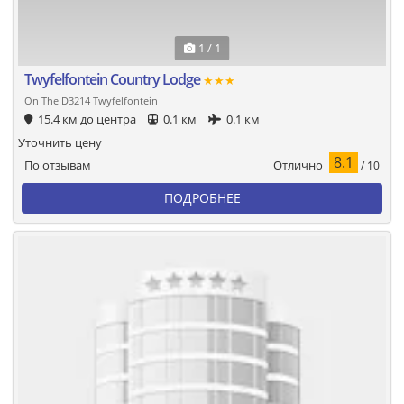
1 / 1
Twyfelfontein Country Lodge
★★★
On The D3214 Twyfelfontein
15.4 км до центра
0.1 км
0.1 км
Уточнить цену
8.1
Отлично
По отзывам
/ 10
ПОДРОБНЕЕ