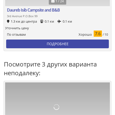
1 / 24
Daureb Isib Campsite and B&B
3rd Avenue P.O.Box 99
1.3 км до центра
0.1 км
0.1 км
Уточнить цену
7.6
Хорошо
По отзывам
/ 10
ПОДРОБНЕЕ
Посмотрите 3 других варианта
неподалеку: