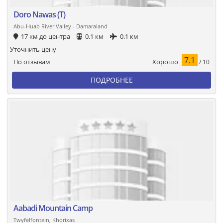
Doro Nawas (T)
Abu-Huab River Valley - Damaraland
17 км до центра
0.1 км
0.1 км
Уточнить цену
7.1
Хорошо
По отзывам
/ 10
ПОДРОБНЕЕ
Aabadi Mountain Camp
Twyfelfontein, Khorixas